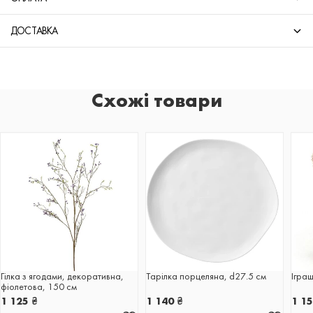
ДОСТАВКА
Схожі товари
Гілка з ягодами, декоративна,
Тарілка порцеляна, d27.5 см
Іграш
фіолетова, 150 см
1 125
₴
1 140
₴
1 1