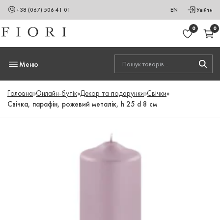
+38 (067) 506 41 01
EN
Увійти
0
0
Меню
Головна
»
Онлайн-бутік
»
Декор та подарунки
»
Свічки
»
Свічка, парафін, рожевий металік, h 25 d 8 см