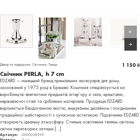
Декор та подарунки
,
Свічники
,
Товар
1 150
₴
Свічник PERLA, h 7 cm
EDZARD — німецький бренд преміальних аксесуарів для дому,
заснований у 1975 році в Бремені. Компанія спеціалізується на
виробництві елегантних предметів інтер’єру зі скла, кришталю,
нержавіючої сталі та сріблених матеріалів. Продукція EDZARD
вирізняється бездоганною якістю, вишуканим дизайном і поєднанням
традиційної майстерності з сучасною естетикою. Підсвічники EDZARD
створюють ідеальну атмосферу. Стильне освітлення теплим світлом
свічок перетворює затишні […]
Артикул:
0000028939
Наявність:
5 шт