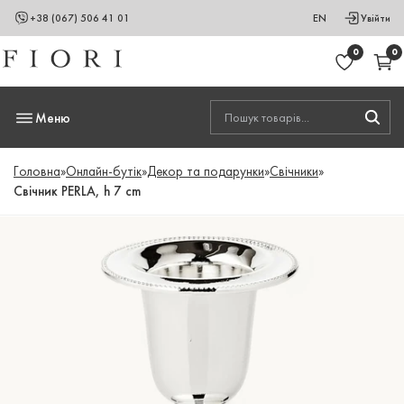
+38 (067) 506 41 01
EN
Увійти
0
0
Меню
Головна
»
Онлайн-бутік
»
Декор та подарунки
»
Свічники
»
Свічник PERLA, h 7 cm