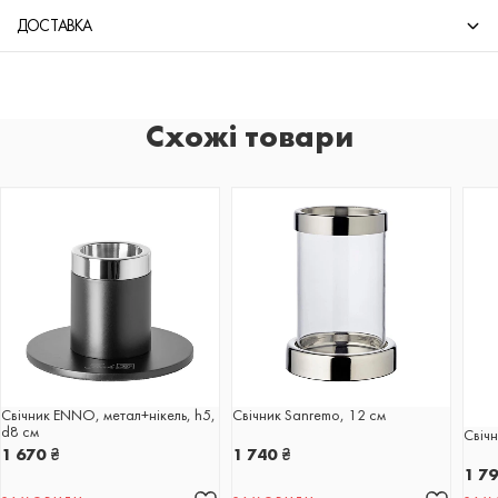
ДОСТАВКА
Схожі товари
Свічник ENNO, метал+нікель, h5,
Свічник Sanremo, 12 см
d8 см
Свіч
1 670
₴
1 740
₴
1 7