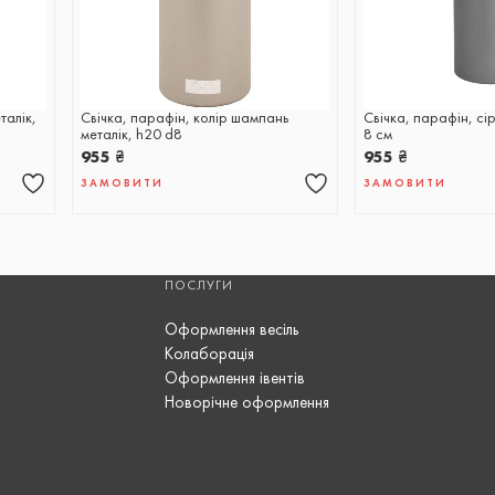
талік,
Свічка, парафін, колір шампань
Свічка, парафін, сі
металік, h20 d8
8 см
955
₴
955
₴
ЗАМОВИТИ
ЗАМОВИТИ
ПОСЛУГИ
Оформлення весіль
Колаборація
Оформлення івентів
Новорічне оформлення