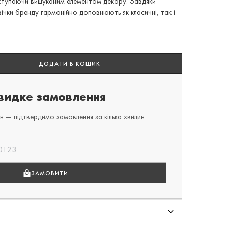
тупаючи вишуканим елементом декору. Завдяки
чки бренду гармонійно доповнюють як класичні, так і
ДОДАТИ В КОШИК
идке замовлення
 — підтвердимо замовлення за кілька хвилин
ЗАМОВИТИ