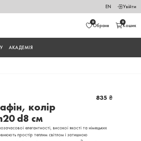
EN
Увійти
0
0
Обране
Кошик
У
АКАДЕМІЯ
835
₴
афін, колір
h20 d8 см
позачасової елегантності, високої якості та німецьких
овнюють простір теплим світлом і затишною