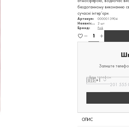
атмосферою, водночас вис
бездоганному виконанню сві
сучасні інтер’єри.
Артикул:
0000013904
Наявність:
2 шт
Бренд:
Fink
Шв
Залиште телефон
Ваш телефон
🇺🇸
+1
ОПИС