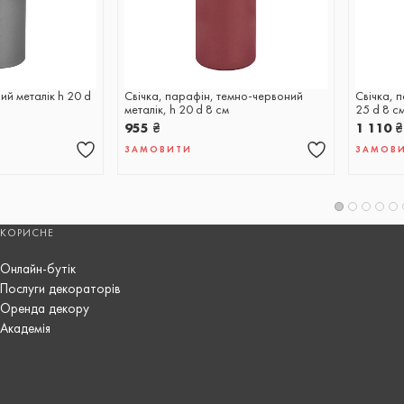
рий металік h 20 d
Свічка, парафін, темно-червоний
Свічка, 
металік, h 20 d 8 см
25 d 8 с
955
₴
1 110
₴
ЗАМОВИТИ
ЗАМОВ
КОРИСНЕ
Онлайн-бутік
Послуги декораторів
Оренда декору
Академія