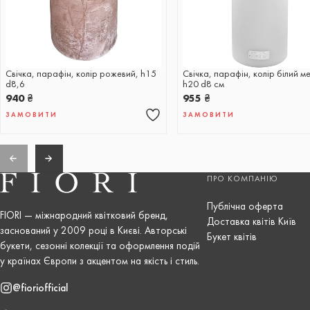
Свічка, парафін, колір рожевий, h15
Свічка, парафін, колір білий ме
d8,6
h20 d8 см
940
₴
955
₴
ЗАМОВИТИ
ЗАМОВИТИ
ПРО КОМПАНІЮ
Публічна оферта
FIORI — міжнародний квітковий бренд,
Доставка квітів Київ
заснований у 2009 році в Києві. Авторські
Букет квітів
букети, сезонні колекції та оформлення подій
у країнах Європи з акцентом на якість і стиль.
@fioriofficial