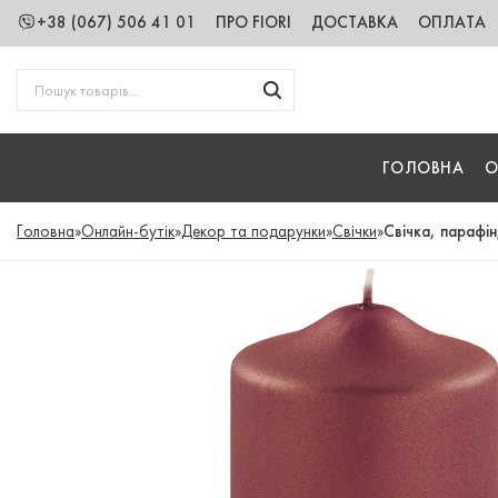
+38 (067) 506 41 01
ПРО FIORI
ДОСТАВКА
ОПЛАТА
ГОЛОВНА
О
Головна
»
Онлайн-бутік
»
Декор та подарунки
»
Свічки
»
Свічка, парафін