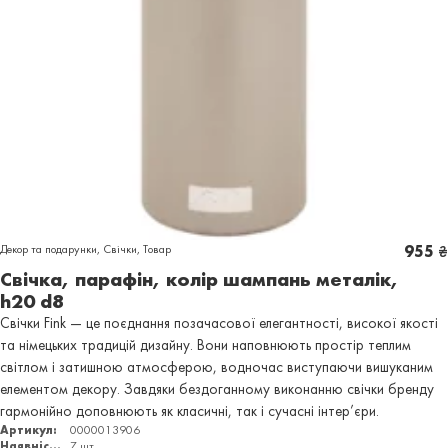
Декор та подарунки
,
Свічки
,
Товар
955
₴
Свічка, парафін, колір шампань металік,
h20 d8
Свічки Fink — це поєднання позачасової елегантності, високої якості
та німецьких традицій дизайну. Вони наповнюють простір теплим
світлом і затишною атмосферою, водночас виступаючи вишуканим
елементом декору. Завдяки бездоганному виконанню свічки бренду
гармонійно доповнюють як класичні, так і сучасні інтер’єри.
Артикул:
0000013906
Наявність:
7 шт