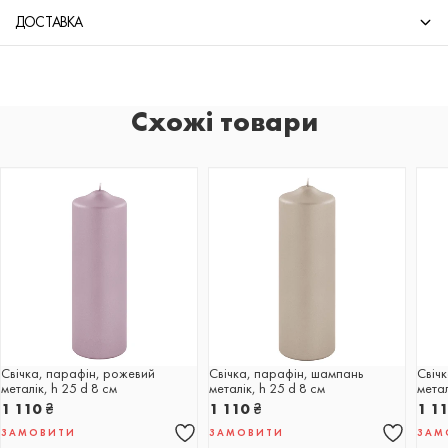
ДОСТАВКА
Схожі товари
Свічка, парафін, рожевий
Свічка, парафін, шампань
Свіч
металік, h 25 d 8 см
металік, h 25 d 8 см
метал
1 110
₴
1 110
₴
1 1
ЗАМОВИТИ
ЗАМОВИТИ
ЗАМ