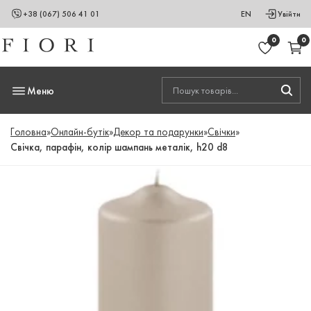
+38 (067) 506 41 01
EN
Увійти
0
0
Меню
Головна
»
Онлайн-бутік
»
Декор та подарунки
»
Свічки
»
Свічка, парафін, колір шампань металік, h20 d8