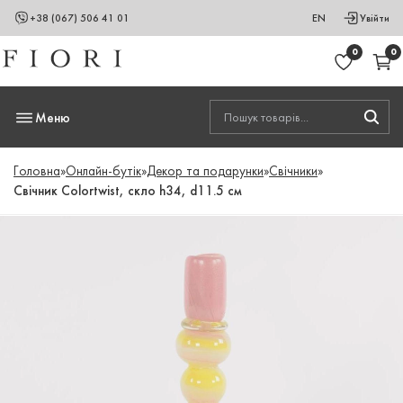
+38 (067) 506 41 01
EN
Увійти
0
0
Меню
Головна
»
Онлайн-бутік
»
Декор та подарунки
»
Свічники
»
Свічник Colortwist, скло h34, d11.5 см