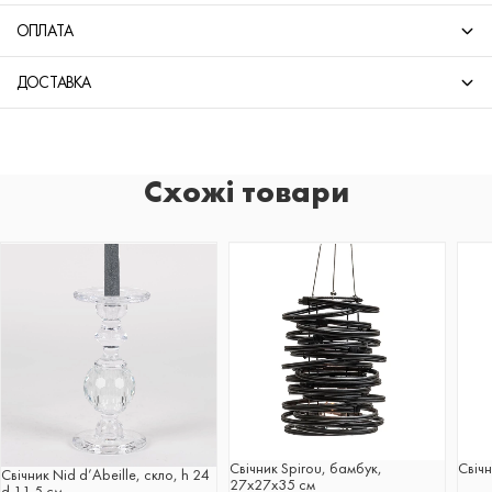
ОПЛАТА
ДОСТАВКА
Схожі товари
Свічник Spirou, бамбук,
Свіч
Свічник Nid d’Abeille, скло, h 24
27х27х35 cм
d 11.5 см