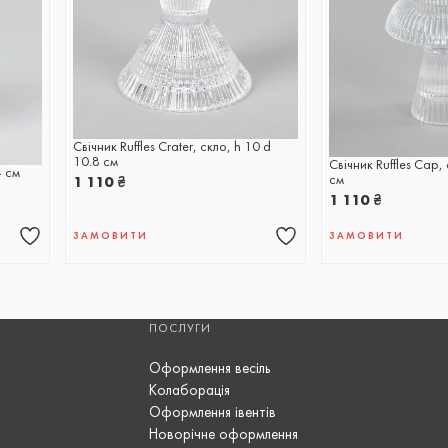
Свічник Ruffles Crater, скло, h 10 d
10.8 см
Свічник Ruffles Cap,
4 см
см
1 110
₴
1 110
₴
ЗАМОВИТИ
ЗАМОВИТИ
ПОСЛУГИ
Оформлення весіль
Колаборація
Оформлення івентів
Новорічне оформлення