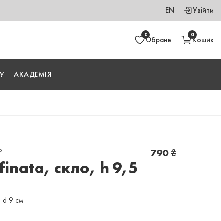
EN
Увійти
0
0
Обране
Кошик
У
АКАДЕМІЯ
р
790
₴
finata, скло, h 9,5
5 d 9 см