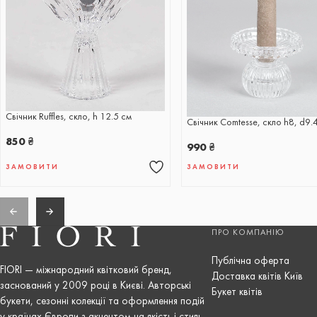
Свічник Ruffles, скло, h 12.5 см
Свічник Comtesse, скло h8, d9.
850
₴
990
₴
ЗАМОВИТИ
ЗАМОВИТИ
ПРО КОМПАНІЮ
Публічна оферта
FIORI — міжнародний квітковий бренд,
Доставка квітів Київ
заснований у 2009 році в Києві. Авторські
Букет квітів
букети, сезонні колекції та оформлення подій
у країнах Європи з акцентом на якість і стиль.