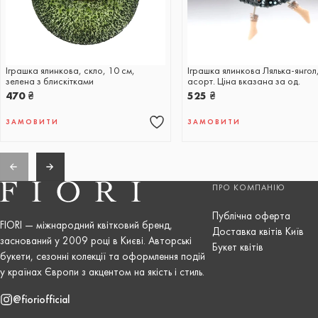
Іграшка ялинкова, скло, 10 см,
Іграшка ялинкова Лялька-янгол,
зелена з блискітками
асорт. Ціна вказана за од.
470
₴
525
₴
ЗАМОВИТИ
ЗАМОВИТИ
ПРО КОМПАНІЮ
Публічна оферта
FIORI — міжнародний квітковий бренд,
Доставка квітів Київ
заснований у 2009 році в Києві. Авторські
Букет квітів
букети, сезонні колекції та оформлення подій
у країнах Європи з акцентом на якість і стиль.
@fioriofficial