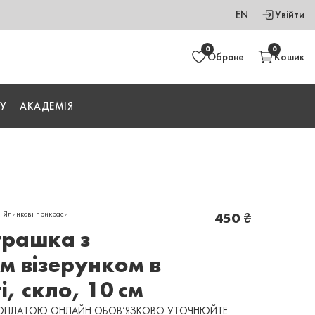
EN
Увійти
0
0
Обране
Кошик
У
АКАДЕМІЯ
,
Ялинкові прикраси
450
₴
грашка з
м візерунком в
, скло, 10 см
 ОПЛАТОЮ ОНЛАЙН ОБОВ’ЯЗКОВО УТОЧНЮЙТЕ