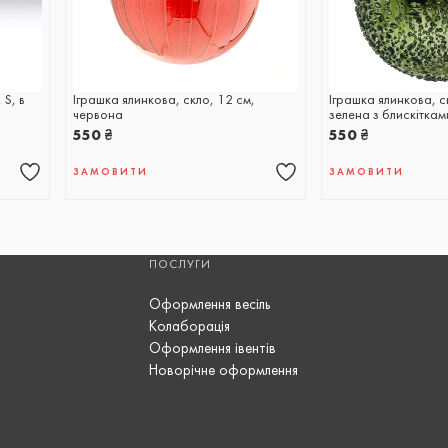
 S, в
Іграшка ялинкова, скло, 12 см,
Іграшка ялинкова, с
червона
зелена з блискіткам
550
₴
550
₴
ЗАМОВИТИ
ЗАМОВИТИ
ПОСЛУГИ
Оформлення весіль
Колаборація
Оформлення івентів
Новорічне оформлення