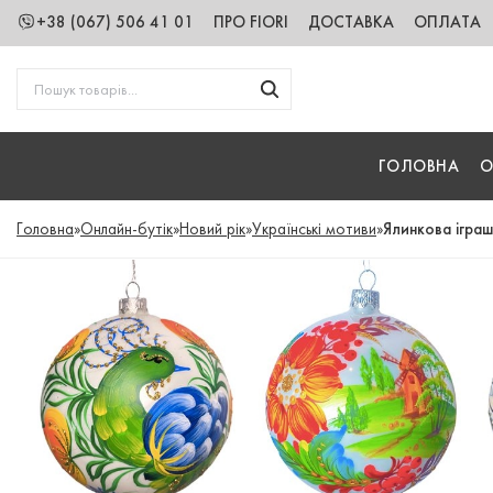
+38 (067) 506 41 01
ПРО FIORI
ДОСТАВКА
ОПЛАТА
ГОЛОВНА
О
Головна
»
Онлайн-бутік
»
Новий рік
»
Українські мотиви
»
Ялинкова іграш