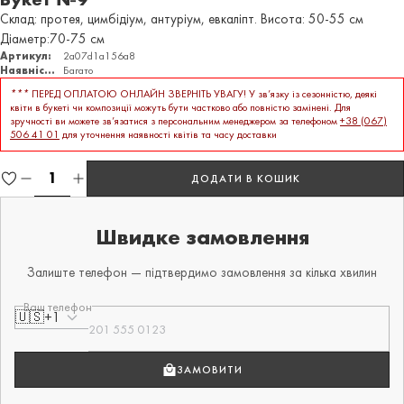
Склад: протея, цимбідіум, антуріум, евкаліпт. Висота: 50-55 см
Діаметр:70-75 см
Артикул:
2a07d1a156a8
Наявність:
Багато
***
ПЕРЕД ОПЛАТОЮ ОНЛАЙН ЗВЕРНІТЬ УВАГУ! У зв’язку із сезонністю, деякі
квіти в букеті чи композиції можуть бути частково або повністю замінені. Для
зручності ви можете зв’язатися з персональним менеджером за телефоном
+38 (067)
506 41 01
для уточнення наявності квітів та часу доставки
ДОДАТИ В КОШИК
Швидке замовлення
Залиште телефон — підтвердимо замовлення за кілька хвилин
Ваш телефон
🇺🇸
+1
ЗАМОВИТИ