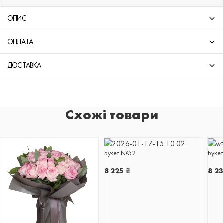
ОПИС
ОПЛАТА
ДОСТАВКА
Схожі товари
Букет №52
Буке
8 225
₴
8 2