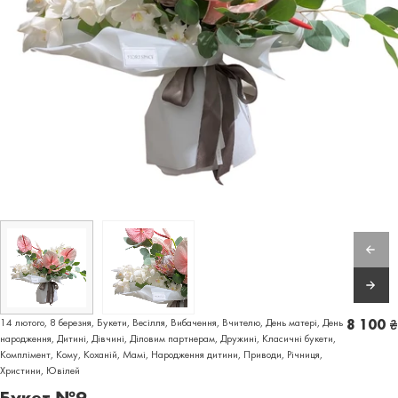
14 лютого
,
8 березня
,
Букети
,
Весілля
,
Вибачення
,
Вчителю
,
День матері
,
День
8 100
₴
народження
,
Дитині
,
Дівчині
,
Діловим партнерам
,
Дружині
,
Класичні букети
,
Комплімент
,
Кому
,
Коханій
,
Мамі
,
Народження дитини
,
Приводи
,
Річниця
,
Христини
,
Ювілей
Букет №9