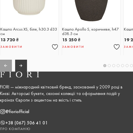
Кашпо Arcus XS, біле, h30.3 d33
Кашпо Apollo S, коричневе, h47
Кашпо
см
d38.5 см
13 720
₴
15 250
₴
19 
ЗАМОВИТИ
ЗАМОВИТИ
ЗАМ
FIORI — міжнародний квітковий бренд, заснований у 2009 році в
Києві. Авторські букети, сезонні колекції та оформлення подій у
країнах Європи з акцентом на якість і стиль.
@fioriofficial
+38 (067) 506 41 01
ПРО КОМПАНІЮ