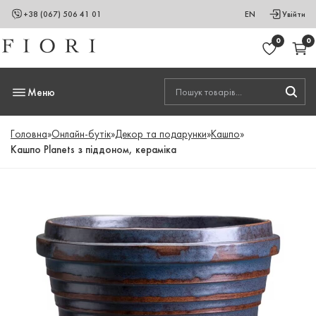
+38 (067) 506 41 01
EN
Увійти
0
0
Меню
Головна
»
Онлайн-бутік
»
Декор та подарунки
»
Кашпо
»
Кашпо Planets з піддоном, кераміка