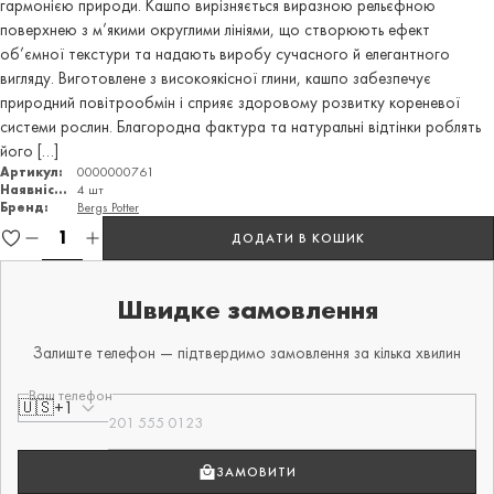
гармонією природи. Кашпо вирізняється виразною рельєфною
поверхнею з м’якими округлими лініями, що створюють ефект
об’ємної текстури та надають виробу сучасного й елегантного
вигляду. Виготовлене з високоякісної глини, кашпо забезпечує
природний повітрообмін і сприяє здоровому розвитку кореневої
системи рослин. Благородна фактура та натуральні відтінки роблять
його […]
Артикул:
0000000761
Наявність:
4 шт
Бренд:
Bergs Potter
ДОДАТИ В КОШИК
Швидке замовлення
Залиште телефон — підтвердимо замовлення за кілька хвилин
Ваш телефон
🇺🇸
+1
ЗАМОВИТИ