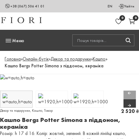
+38 (067) 506 41 01
EN
Увійти
0
0
Меню
Головна
»
Онлайн-бутік
»
Декор та подарунки
»
Кашпо
»
Кашпо Bergs Potter Simona з піддоном, кераміка
Декор та подарунки
,
Кашпо
,
Товар
2 520
₴
Кашпо Bergs Potter Simona з піддоном,
кераміка
Розмір: h 17 d 16. Колір: жовтий, зелений. В кожній лінійці кашпо,