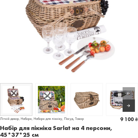
Літній декор
,
Набори
,
Набори для пікніку
,
Посуд
,
Товар
9 100
₴
Набір для пікніка Sarlat на 4 персони,
45*37*25 см