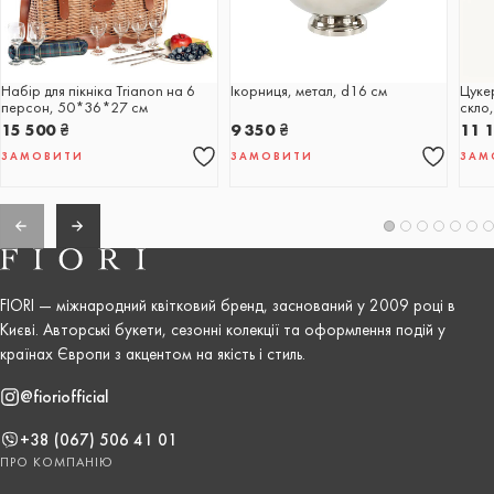
Набір для пікніка Trianon на 6
Ікорниця, метал, d16 см
Цуке
персон, 50*36*27 см
скло,
15 500
₴
9 350
₴
11 
ЗАМОВИТИ
ЗАМОВИТИ
ЗАМ
FIORI — міжнародний квітковий бренд, заснований у 2009 році в
Києві. Авторські букети, сезонні колекції та оформлення подій у
країнах Європи з акцентом на якість і стиль.
@fioriofficial
+38 (067) 506 41 01
ПРО КОМПАНІЮ