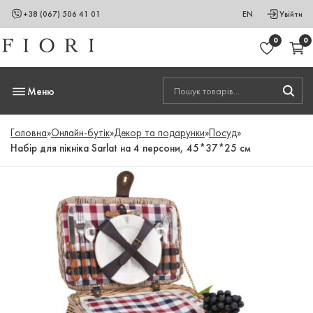
+38 (067) 506 41 01
EN
Увійти
0
0
Меню
Головна
»
Онлайн-бутік
»
Декор та подарунки
»
Посуд
»
Набір для пікніка Sarlat на 4 персони, 45*37*25 см