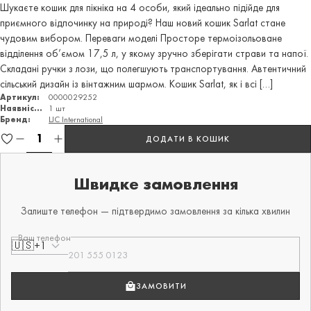
Шукаєте кошик для пікніка на 4 особи, який ідеально підійде для
приємного відпочинку на природі? Наш новий кошик Sarlat стане
чудовим вибором. Переваги моделі Просторе термоізольоване
відділення об’ємом 17,5 л, у якому зручно зберігати страви та напої.
Складані ручки з лози, що полегшують транспортування. Автентичний
сільський дизайн із вінтажним шармом. Кошик Sarlat, як і всі […]
Артикул:
0000029252
Наявність:
1 шт
Бренд:
LJC International
ДОДАТИ В КОШИК
Швидке замовлення
Залиште телефон — підтвердимо замовлення за кілька хвилин
Ваш телефон
🇺🇸
+1
ЗАМОВИТИ