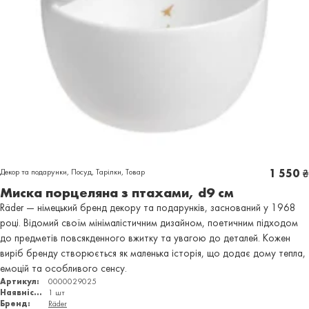
Декор та подарунки
,
Посуд
,
Тарілки
,
Товар
1 550
₴
Миска порцеляна з птахами, d9 cм
Räder — німецький бренд декору та подарунків, заснований у 1968
році. Відомий своїм мінімалістичним дизайном, поетичним підходом
до предметів повсякденного вжитку та увагою до деталей. Кожен
виріб бренду створюється як маленька історія, що додає дому тепла,
емоцій та особливого сенсу.
Артикул:
0000029025
Наявність:
1 шт
Бренд:
Räder