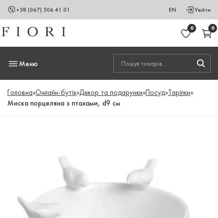
+38 (067) 506 41 01
EN
Увійти
0
0
Меню
Головна
»
Онлайн-бутік
»
Декор та подарунки
»
Посуд
»
Тарілки
»
Миска порцеляна з птахами, d9 cм