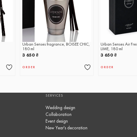
Urban Senses fragrance, BOISEE CHIC,
Urban Senses Air Fr
180 ml
LIME, 180 ml
3 650
₴
3 650
₴
ORDER
ORDER
SERVICES
Wedding design
Collaboration
Event design
New Year's decoration