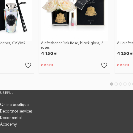
eshener, CAVIAR
Air freshener Pink Rose, black glass, 5
Ali air fr
roses
4 150
₴
4 250
₴
ORDER
ORDER
USEFUL
Online boutique
Decorator services
Decor rental
Academy