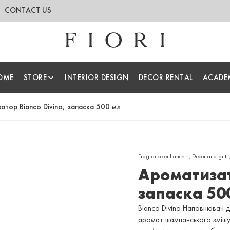
CONTACT US
OME
STORE
INTERIOR DESIGN
DECOR RENTAL
ACADE
атор Bianco Divino, запаска 500 мл
Fragrance enhancers
,
Decor and gifts
Ароматизат
запаска 50
Bianco Divino Наповнювач д
аромат шампанського змішує