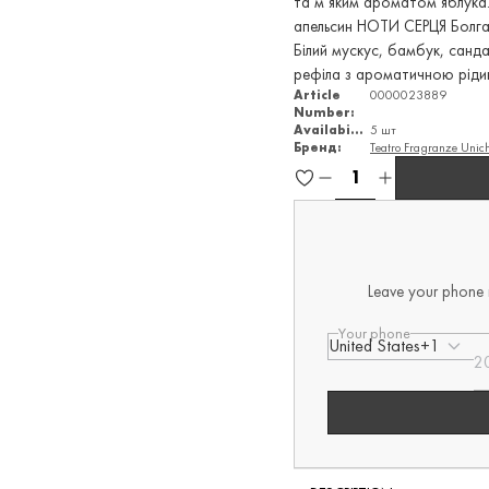
та м’яким ароматом яблука
апельсин НОТИ СЕРЦЯ Болгар
Білий мускус, бамбук, санд
рефіла з ароматичною рідин
Article
0000023889
Number:
Availability
5 шт
Бренд:
Teatro Fragranze Unic
Leave your phone n
Your phone
United States
+1