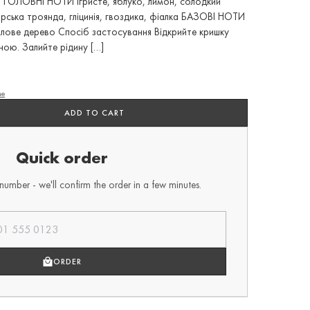
. ГОЛОВНІ НОТИ Ігристе, яблуко, лимон, солодкий
ська троянда, гліцинія, гвоздика, фіалка БАЗОВІ НОТИ
алове дерево Спосіб застосування Відкрийте кришку
ою. Залийте рідину […]
he
ADD TO CART
Quick order
umber - we'll confirm the order in a few minutes.
ORDER