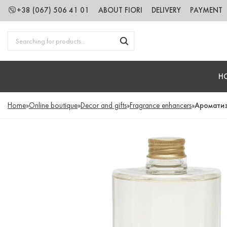
+38 (067) 506 41 01
ABOUT FIORI
DELIVERY
PAYMENT
H
Home
»
Online boutique
»
Decor and gifts
»
Fragrance enhancers
»
Ароматиз