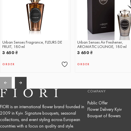
Urban Senses Fragrance, FLEURS DE
Urban Senses Air Freshener,
FRUIT, 180 ml
AROMATIC LOUNGE, 180 ml
3 650
₴
3 650
₴
ORDER
ORDER
COMPANY
Public Offer
FIORI is an international flower brand founded in
Flower Delivery Kyiv
2009 in Kyiv. Signature bouquets, seasonal
Bouquet of flowers
collections, and event styling across European
countries with a focus on quality and style.