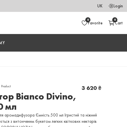
UK
Login
0
0
Favorite
Cart
MY
,
Product
3 620
₴
ор Bianco Divino,
0 мл
ля аромадифузора Ємність 500 мл Ігристий та ніжний
ться з витонченим букетом легких квіткових нектарів