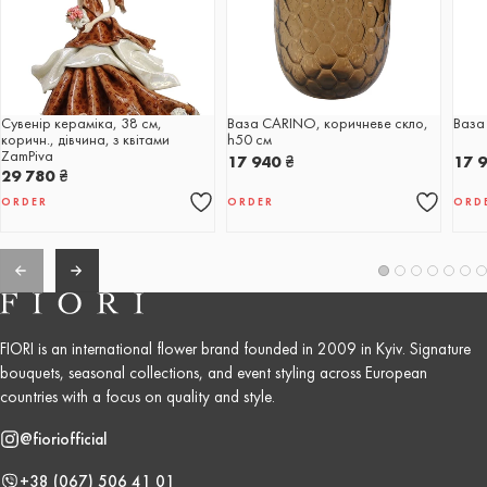
Сувенір кераміка, 38 см,
Ваза CARINO, коричневе скло,
Ваза
коричн., дівчина, з квітами
h50 см
ZamPiva
17 940
₴
17 
29 780
₴
ORDER
ORDER
ORD
FIORI is an international flower brand founded in 2009 in Kyiv. Signature
bouquets, seasonal collections, and event styling across European
countries with a focus on quality and style.
@fioriofficial
+38 (067) 506 41 01