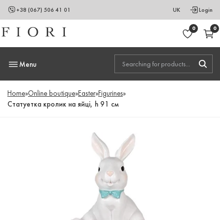
+38 (067) 506 41 01
UK
Login
0
0
Menu
Home
»
Online boutique
»
Easter
»
Figurines
»
Статуетка кролик на яйці, h 91 см