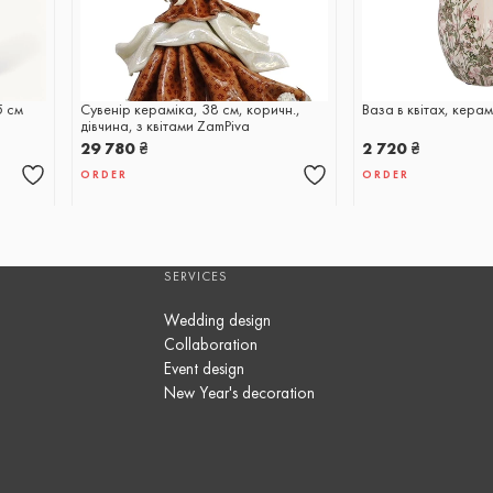
5 см
Сувенір кераміка, 38 см, коричн.,
Ваза в квітах, керам
дівчина, з квітами ZamPiva
29 780
₴
2 720
₴
ORDER
ORDER
SERVICES
Wedding design
Collaboration
Event design
New Year's decoration