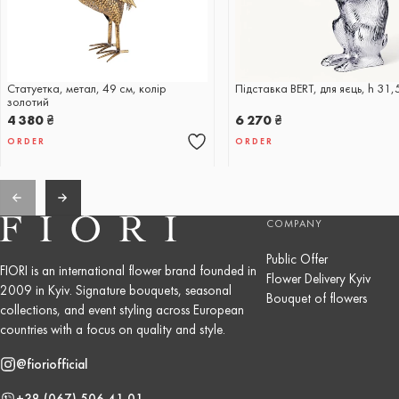
Статуетка, метал, 49 см, колір
Підставка BERT, для яєць, h 31,
золотий
4 380
₴
6 270
₴
ORDER
ORDER
COMPANY
Public Offer
FIORI is an international flower brand founded in
Flower Delivery Kyiv
2009 in Kyiv. Signature bouquets, seasonal
Bouquet of flowers
collections, and event styling across European
countries with a focus on quality and style.
@fioriofficial
+38 (067) 506 41 01