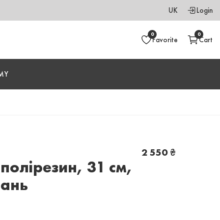
UK
Login
0
0
Favorite
Cart
MY
2 550
₴
полірезин, 31 см,
пань