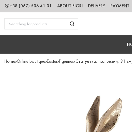
+38 (067) 506 41 01
ABOUT FIORI
DELIVERY
PAYMENT
H
Home
»
Online boutique
»
Easter
»
Figurines
»
Статуетка, полірезин, 31 см