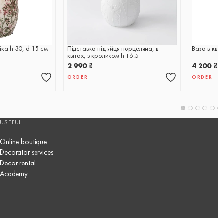
іка h 30, d 15 см
Підставка під яйця порцеляна, в
Ваза в кв
квітах, з кроликом h 16.5
2 990
₴
4 200
₴
ORDER
ORDER
USEFUL
Online boutique
Decorator services
Decor rental
Academy