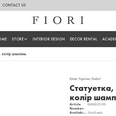
CONTACT US
OME
STORE
INTERIOR DESIGN
DECOR RENTAL
ACADE
, колір шампань
Easter
,
Figurines
,
Product
Статуетка, 
колір шам
Article
0000025193
Number:
Availability
Out of stock