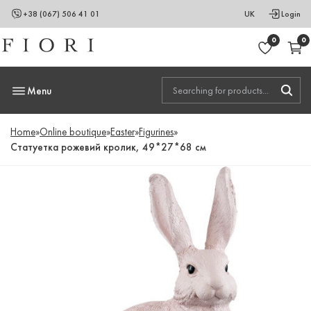
+38 (067) 506 41 01
UK
Login
0
0
Menu
Home
»
Online boutique
»
Easter
»
Figurines
»
Статуетка рожевий кролик, 49*27*68 см