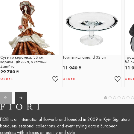
Сувенір кераміка, 38 см,
Тортівниця скло, d 32 cm
Іграш
коричн., дівчина, з квітами
85 с
ZamPiva
11 940
₴
11 
29 780
₴
ORDER
ORDER
ORD
FIORI is an international flower brand founded in 2009 in Kyiv. Signature
bouquets, seasonal collections, and event styling across European
countries with a focus on quality and style.