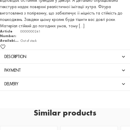
відповідає останнім трендам у декорі. А детально опрацьована
текстура надає поверхні реалістичної імітації хутра. Фігура
виготовлена з полірезину, що забезпечує її міцність та стійкість до
пошкоджень. Завдяки цьому кролик буде тішити вас довгі роки.
Матеріал стійкий до погодних умов, тому […]
Article
0000000241
Number:
Availability
Out of stock
DESCRIPTION
PAYMENT
DELIVERY
Similar products