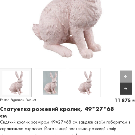
Easter
,
Figurines
,
Product
11 875
₴
Статуетка рожевий кролик, 49*27*68
см
Сидячий кролик розміром 49×27×68 см завдяки своїм габаритам є
справжньою окрасою. Його ніжний пастельно-рожевий колір