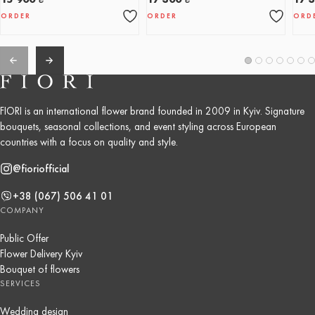
ORDER
ORDER
ORD
FIORI is an international flower brand founded in 2009 in Kyiv. Signature
bouquets, seasonal collections, and event styling across European
countries with a focus on quality and style.
@fioriofficial
+38 (067) 506 41 01
COMPANY
Public Offer
Flower Delivery Kyiv
Bouquet of flowers
SERVICES
Wedding design