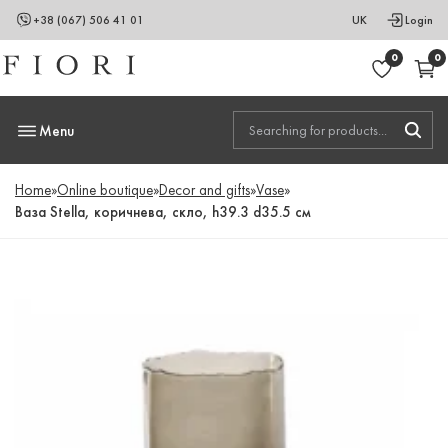
+38 (067) 506 41 01
UK
Login
0
0
Menu
Home
»
Online boutique
»
Decor and gifts
»
Vase
»
Ваза Stella, коричнева, скло, h39.3 d35.5 см