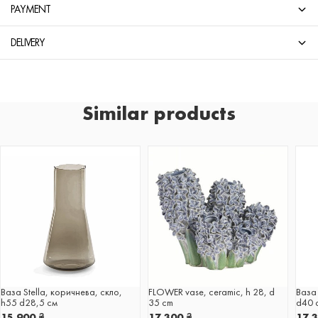
PAYMENT
DELIVERY
Similar products
Ваза Stella, коричнева, скло,
FLOWER vase, ceramic, h 28, d
Ваза 
h55 d28,5 см
35 cm
d40 
15 900
₴
17 300
₴
17 