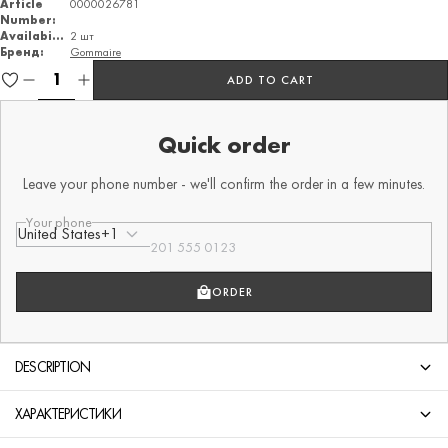
Article
0000026781
Number:
Availability
2 шт
Бренд:
Gommaire
ADD TO CART
Quick order
Leave your phone number - we'll confirm the order in a few minutes.
Your phone
United States
+1
ORDER
DESCRIPTION
ХАРАКТЕРИСТИКИ